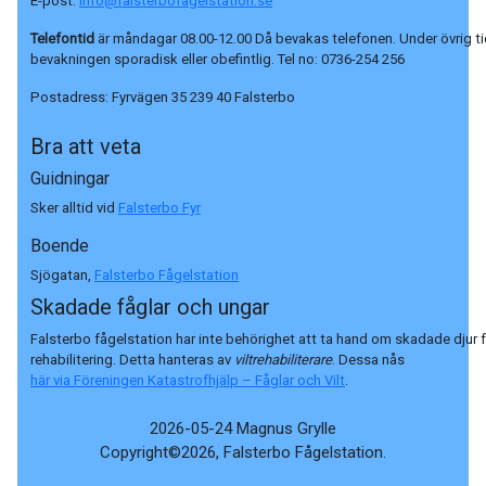
E-post:
info@falsterbofagelstation.se
Telefontid
är måndagar 08.00-12.00 Då bevakas telefonen. Under övrig ti
bevakningen sporadisk eller obefintlig. Tel no:
0736-254 256
Postadress:
Fyrvägen 35 239 40 Falsterbo
Bra att veta
Guidningar
Sker alltid vid
Falsterbo Fyr
Boende
Sjögatan,
Falsterbo Fågelstation
Skadade fåglar och ungar
Falsterbo fågelstation har inte behörighet att ta hand om skadade djur 
rehabilitering. Detta hanteras av
viltrehabiliterare
. Dessa nås
här via Föreningen Katastrofhjälp – Fåglar och Vilt
.
2026-05-24 Magnus Grylle
Copyright©2026, Falsterbo Fågelstation.