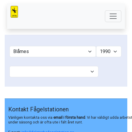
Kontakt Fågelstationen
Vänligen kontakta oss via
email i första hand
. Vi har väldigt udda arbets
under säsong och är ofta ute i fält året runt.