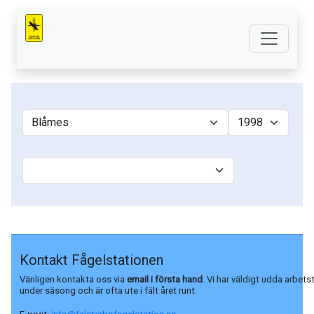
Kontakt Fågelstationen
Vänligen kontakta oss via
email i första hand
. Vi har väldigt udda arbets
under säsong och är ofta ute i fält året runt.