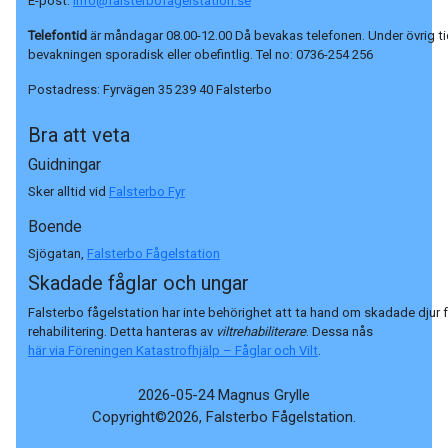
E-post:
info@falsterbofagelstation.se
Telefontid
är måndagar 08.00-12.00 Då bevakas telefonen. Under övrig ti
bevakningen sporadisk eller obefintlig. Tel no:
0736-254 256
Postadress:
Fyrvägen 35 239 40 Falsterbo
Bra att veta
Guidningar
Sker alltid vid
Falsterbo Fyr
Boende
Sjögatan,
Falsterbo Fågelstation
Skadade fåglar och ungar
Falsterbo fågelstation har inte behörighet att ta hand om skadade djur 
rehabilitering. Detta hanteras av
viltrehabiliterare
. Dessa nås
här via Föreningen Katastrofhjälp – Fåglar och Vilt
.
2026-05-24 Magnus Grylle
Copyright©2026, Falsterbo Fågelstation.