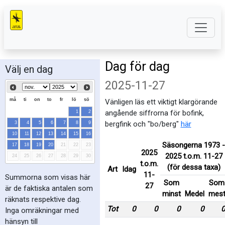
Dag för dag
Välj en dag
2025-11-27
må
ti
on
to
fr
lö
sö
Vänligen läs ett viktigt klargörande
angående siffrorna för bofink,
1
2
bergfink och "bo/berg"
här
3
4
5
6
7
8
9
10
11
12
13
14
15
16
Säsongerna 1973 -
17
18
19
20
21
22
23
2025
2025 t.o.m. 11-27
24
25
26
27
28
29
30
t.o.m.
(för dessa taxa)
Art
Idag
11-
Summorna som visas här
Som
Som
27
är de faktiska antalen som
minst
Medel
mes
räknats respektive dag.
Tot
0
0
0
0
0
Inga omräkningar med
hänsyn till