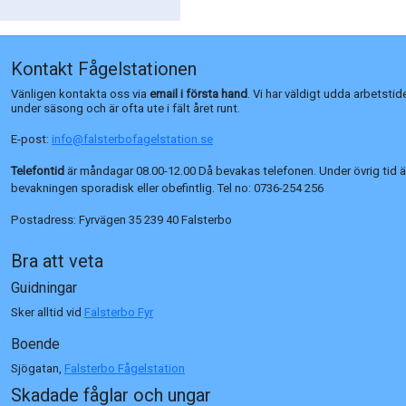
Kontakt Fågelstationen
Vänligen kontakta oss via
email i första hand
. Vi har väldigt udda arbetstid
under säsong och är ofta ute i fält året runt.
E-post:
info@falsterbofagelstation.se
Telefontid
är måndagar 08.00-12.00 Då bevakas telefonen. Under övrig tid ä
bevakningen sporadisk eller obefintlig. Tel no:
0736-254 256
Postadress:
Fyrvägen 35 239 40 Falsterbo
Bra att veta
Guidningar
Sker alltid vid
Falsterbo Fyr
Boende
Sjögatan,
Falsterbo Fågelstation
Skadade fåglar och ungar