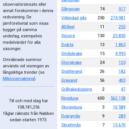
sångsvan
observatörsinsats eller
Sångsvan
74
517
annat förekommer i denna
redovisning. De
Vitkindad gås
250
274 981
jämförelsetal som visas
Alfågel
11
253
bygger på samma
Sjöorre
130
25 830
underlag, exempelvis
medelvärdet för alla
Svärta
13
1 865
säsonger.
Småskrake
15
4 995
Omräknade summor
Storskrake
24
125
används vid visningen av
Snatterand
26
182
långsiktiga trender (se
Miljöövervakning
).
Gräsand
56
403
Gråhakedopping
2
47
Ringduva
600
562 158
Till och med idag har
Skogsduva
3
10 589
108,181,256
fåglar räknats från Nabben
Dvärgmås
9
285
sedan starten 1973.
Skrattmås
7
15 670