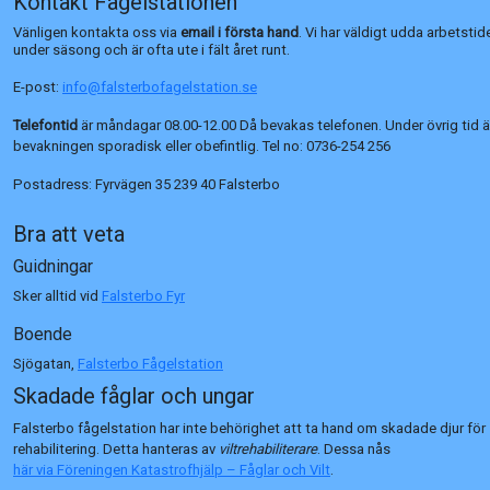
Kontakt Fågelstationen
Vänligen kontakta oss via
email i första hand
. Vi har väldigt udda arbetstid
under säsong och är ofta ute i fält året runt.
E-post:
info@falsterbofagelstation.se
Telefontid
är måndagar 08.00-12.00 Då bevakas telefonen. Under övrig tid ä
bevakningen sporadisk eller obefintlig. Tel no:
0736-254 256
Postadress:
Fyrvägen 35 239 40 Falsterbo
Bra att veta
Guidningar
Sker alltid vid
Falsterbo Fyr
Boende
Sjögatan,
Falsterbo Fågelstation
Skadade fåglar och ungar
Falsterbo fågelstation har inte behörighet att ta hand om skadade djur för
rehabilitering. Detta hanteras av
viltrehabiliterare
. Dessa nås
här via Föreningen Katastrofhjälp – Fåglar och Vilt
.