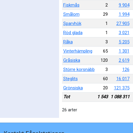
Fiskmås
2
9 904
Smålom
29
1 994
Sparvhök
1
27 905
Röd glada
1
3 021
Råka
3
5 205
Vinterhämpling
65
1 301
Gråsiska
120
2 619
Större korsnäbb
3
126
Steglits
60
16 017
Grönsiska
20
121 375
Tot
1 543
1 088 311
26 arter