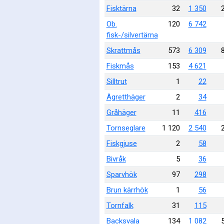
Fisktärna
32
1 350
Ob.
120
6 742
fisk-/silvertärna
Skrattmås
573
6 309
Fiskmås
153
4 621
Silltrut
1
22
Ägretthäger
2
34
Gråhäger
11
416
Tornseglare
1 120
2 540
Fiskgjuse
2
58
Bivråk
5
36
Sparvhök
97
298
Brun kärrhök
1
56
Tornfalk
31
115
Backsvala
134
1 082