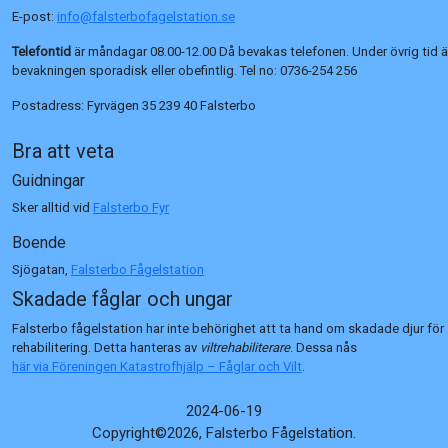
E-post:
info@falsterbofagelstation.se
Telefontid
är måndagar 08.00-12.00 Då bevakas telefonen. Under övrig tid ä
bevakningen sporadisk eller obefintlig. Tel no:
0736-254 256
Postadress:
Fyrvägen 35 239 40 Falsterbo
Bra att veta
Guidningar
Sker alltid vid
Falsterbo Fyr
Boende
Sjögatan,
Falsterbo Fågelstation
Skadade fåglar och ungar
Falsterbo fågelstation har inte behörighet att ta hand om skadade djur för
rehabilitering. Detta hanteras av
viltrehabiliterare
. Dessa nås
här via Föreningen Katastrofhjälp – Fåglar och Vilt
.
2024-06-19
Copyright©2026, Falsterbo Fågelstation.