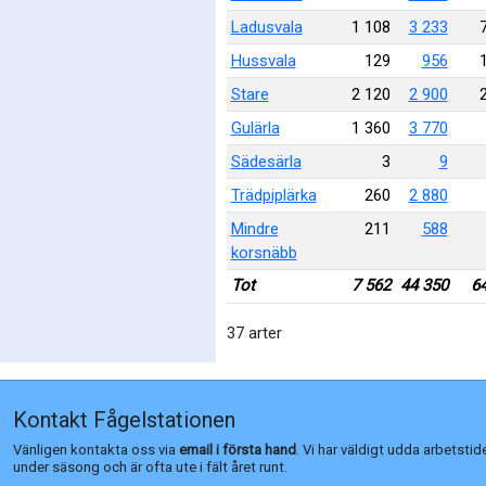
Ladusvala
1 108
3 233
Hussvala
129
956
Stare
2 120
2 900
Gulärla
1 360
3 770
Sädesärla
3
9
Trädpiplärka
260
2 880
Mindre
211
588
korsnäbb
Tot
7 562
44 350
6
37 arter
Kontakt Fågelstationen
Vänligen kontakta oss via
email i första hand
. Vi har väldigt udda arbetstid
under säsong och är ofta ute i fält året runt.