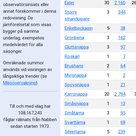
Ejder
30
2 160
2
observatörsinsats eller
annat förekommer i denna
Större
3
344
redovisning. De
strandpipare
jämförelsetal som visas
Enkelbeckasin
5
38
bygger på samma
Grönbena
3
162
underlag, exempelvis
medelvärdet för alla
Gluttsnäppa
3
97
säsonger.
Roskarl
1
7
Omräknade summor
Brushane
2
64
används vid visningen av
Myrsnäppa
1
2
långsiktiga trender (se
Miljöövervakning
).
Spovsnäppa
1
21
Kärrsnäppa
20
2 794
Småsnäppa
1
13
Till och med idag har
Småtärna
3
95
108,167,243
fåglar räknats från Nabben
Svarttärna
1
68
sedan starten 1973.
Silvertärna
5
239