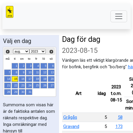
Dag för dag
Välj en dag
2023-08-15
må
ti
on
to
fr
lö
sö
Vänligen läs ett viktigt klargörande 
för bofink, bergfink och "bo/berg"
hä
1
2
3
4
5
6
7
8
9
10
11
12
13
S
14
15
16
17
18
19
20
2
21
22
23
24
25
26
27
2023
28
29
30
31
Art
Idag
t.o.m.
08-15
So
Summorna som visas här
min
är de faktiska antalen som
Grågås
5
58
räknats respektive dag.
Inga omräkningar med
Gravand
5
173
hänsyn till