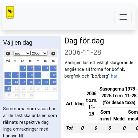
Dag för dag
Välj en dag
2006-11-28
må
ti
on
to
fr
lö
sö
Vänligen läs ett viktigt klargörande
angående siffrorna för bofink,
1
2
3
4
5
bergfink och "bo/berg"
här
6
7
8
9
10
11
12
13
14
15
16
17
18
19
Säsongerna 1973 -
20
21
22
23
24
25
26
2006
2025 t.o.m. 11-28
27
28
29
30
t.o.m.
(för dessa taxa)
Art
Idag
11-
Summorna som visas här
Som
Som
28
är de faktiska antalen som
minst
Medel
mes
räknats respektive dag.
Tot
0
0
0
0
0
Inga omräkningar med
hänsyn till