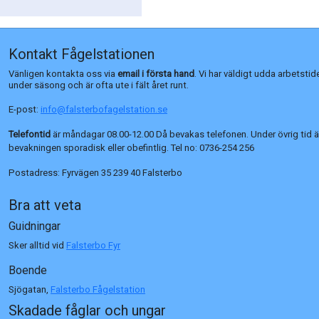
Kontakt Fågelstationen
Vänligen kontakta oss via
email i första hand
. Vi har väldigt udda arbetstid
under säsong och är ofta ute i fält året runt.
E-post:
info@falsterbofagelstation.se
Telefontid
är måndagar 08.00-12.00 Då bevakas telefonen. Under övrig tid ä
bevakningen sporadisk eller obefintlig. Tel no:
0736-254 256
Postadress:
Fyrvägen 35 239 40 Falsterbo
Bra att veta
Guidningar
Sker alltid vid
Falsterbo Fyr
Boende
Sjögatan,
Falsterbo Fågelstation
Skadade fåglar och ungar