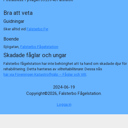
Bra att veta
Guidningar
Sker alltid vid
Falsterbo Fyr
Boende
Sjögatan,
Falsterbo Fågelstation
Skadade fåglar och ungar
Falsterbo fågelstation har inte behörighet att ta hand om skadade djur för
rehabilitering. Detta hanteras av
viltrehabiliterare
. Dessa nås
här via Föreningen Katastrofhjälp – Fåglar och Vilt
.
2024-06-19
Copyright©2026, Falsterbo Fågelstation.
Logga in