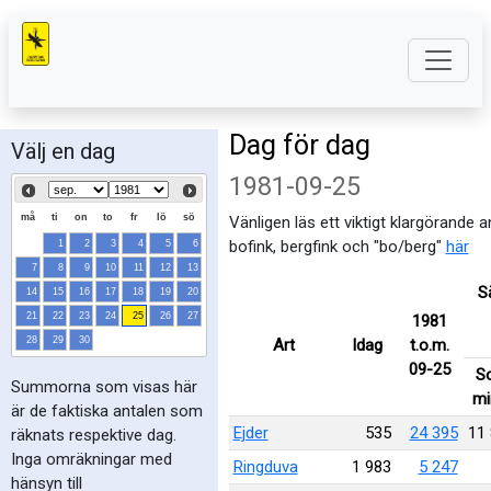
Dag för dag
Välj en dag
1981-09-25
må
ti
on
to
fr
lö
sö
Vänligen läs ett viktigt klargörande 
bofink, bergfink och "bo/berg"
här
1
2
3
4
5
6
7
8
9
10
11
12
13
S
14
15
16
17
18
19
20
21
22
23
24
25
26
27
1981
28
29
30
Art
Idag
t.o.m.
09-25
S
Summorna som visas här
mi
är de faktiska antalen som
Ejder
535
24 395
11
räknats respektive dag.
Inga omräkningar med
Ringduva
1 983
5 247
hänsyn till