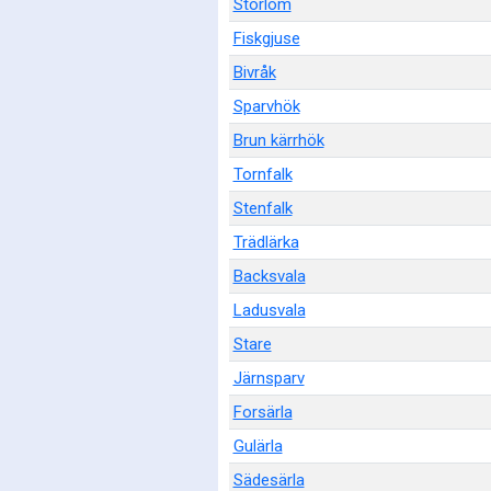
Storlom
Fiskgjuse
Bivråk
Sparvhök
Brun kärrhök
Tornfalk
Stenfalk
Trädlärka
Backsvala
Ladusvala
Stare
Järnsparv
Forsärla
Gulärla
Sädesärla