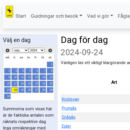
Start
Guidningar och besök
Vad vi gör
Fågla
Dag för dag
Välj en dag
2024-09-24
må
ti
on
to
fr
lö
sö
Vänligen läs ett viktigt klargörande 
1
2
3
4
5
6
7
8
9
10
11
12
13
14
15
Art
16
17
18
19
20
21
22
23
24
25
26
27
28
29
30
Knölsvan
Prutgås
Summorna som visas här
är de faktiska antalen som
Grågås
räknats respektive dag.
Ejder
Inga omräkningar med