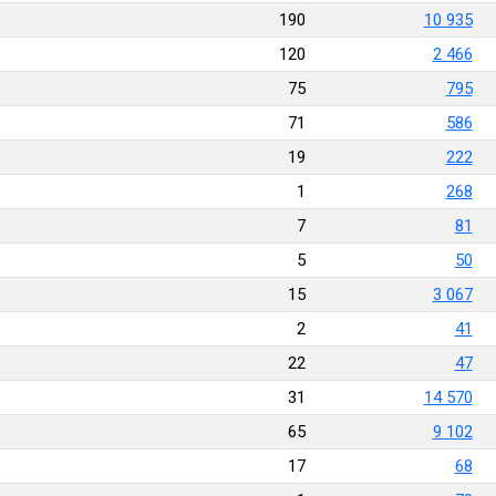
190
10 935
120
2 466
75
795
71
586
19
222
1
268
7
81
5
50
15
3 067
2
41
22
47
31
14 570
65
9 102
17
68