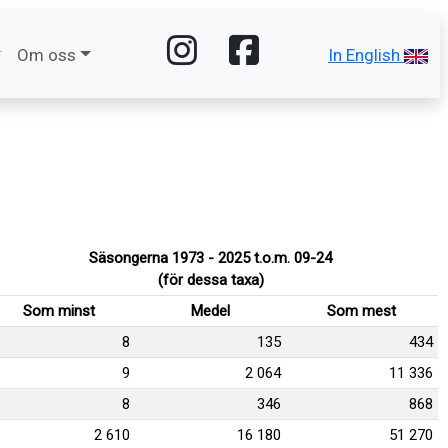
Om oss
In English
Säsongerna 1973 - 2025 t.o.m. 09-24
(för dessa taxa)
Som minst
Medel
Som mest
8
135
434
9
2 064
11 336
8
346
868
2 610
16 180
51 270