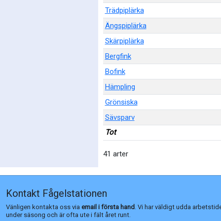
Trädpiplärka
Ängspiplärka
Skärpiplärka
Bergfink
Bofink
Hämpling
Grönsiska
Sävsparv
Tot
41 arter
Kontakt Fågelstationen
Vänligen kontakta oss via
email i första hand
. Vi har väldigt udda arbetstid
under säsong och är ofta ute i fält året runt.