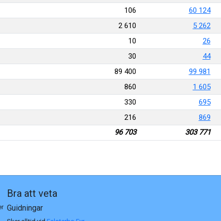
106
60 124
2 610
5 262
10
26
30
44
89 400
99 981
860
1 605
330
695
216
869
96 703
303 771
Bra att veta
er
Guidningar