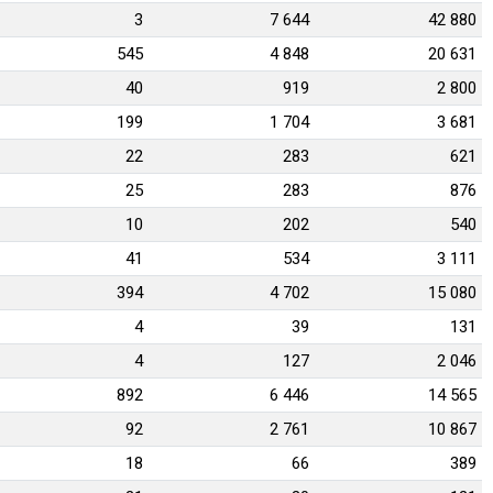
3
7 644
42 880
545
4 848
20 631
40
919
2 800
199
1 704
3 681
22
283
621
25
283
876
10
202
540
41
534
3 111
394
4 702
15 080
4
39
131
4
127
2 046
892
6 446
14 565
92
2 761
10 867
18
66
389