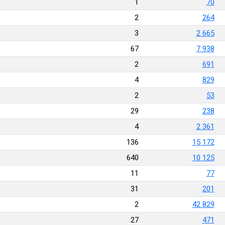
1
70
2
264
3
2 665
67
7 938
2
691
4
829
2
53
29
238
4
2 361
136
15 172
640
10 125
11
77
31
201
2
42 829
27
471