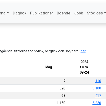
rna
Dagbok
Publikationer
Boende
Jobb
Stöd oss
angående siffrorna för bofink, bergfink och "bo/berg"
här
2024
Idag
t.o.m.
09-24
7
116
320
3 100
63
417
1 150
5 250