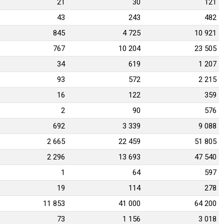
21
30
121
43
243
482
845
4 725
10 921
767
10 204
23 505
34
619
1 207
93
572
2 215
16
122
359
2
90
576
692
3 339
9 088
2 665
22 459
51 805
2 296
13 693
47 540
1
64
597
19
114
278
11 853
41 000
64 200
73
1 156
3 018