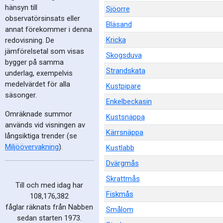
hänsyn till
Sjöorre
observatörsinsats eller
Bläsand
annat förekommer i denna
Kricka
redovisning. De
jämförelsetal som visas
Skogsduva
bygger på samma
Strandskata
underlag, exempelvis
medelvärdet för alla
Kustpipare
säsonger.
Enkelbeckasin
Omräknade summor
Kustsnäppa
används vid visningen av
Kärrsnäppa
långsiktiga trender (se
Miljöövervakning
).
Kustlabb
Dvärgmås
Skrattmås
Till och med idag har
Fiskmås
108,176,382
fåglar räknats från Nabben
Smålom
sedan starten 1973.