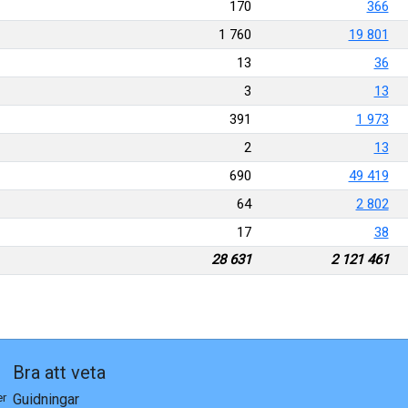
170
366
1 760
19 801
13
36
3
13
391
1 973
2
13
690
49 419
64
2 802
17
38
28 631
2 121 461
Bra att veta
er
Guidningar