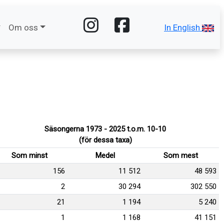
Om oss
In English
Säsongerna 1973 - 2025 t.o.m. 10-10
(för dessa taxa)
Som minst
Medel
Som mest
156
11 512
48 593
2
30 294
302 550
21
1 194
5 240
1
1 168
41 151