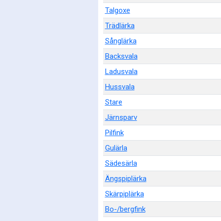
Talgoxe
Trädlärka
Sånglärka
Backsvala
Ladusvala
Hussvala
Stare
Järnsparv
Pilfink
Gulärla
Sädesärla
Ängspiplärka
Skärpiplärka
Bo-/bergfink