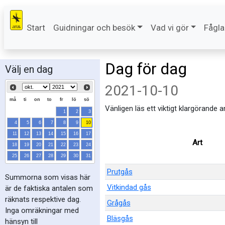
Start
Guidningar och besök
Vad vi gör
Fågla
Dag för dag
Välj en dag
2021-10-10
må
ti
on
to
fr
lö
sö
Vänligen läs ett viktigt klargörande 
1
2
3
4
5
6
7
8
9
10
11
12
13
14
15
16
17
Art
18
19
20
21
22
23
24
25
26
27
28
29
30
31
Prutgås
Summorna som visas här
Vitkindad gås
är de faktiska antalen som
räknats respektive dag.
Grågås
Inga omräkningar med
Bläsgås
hänsyn till