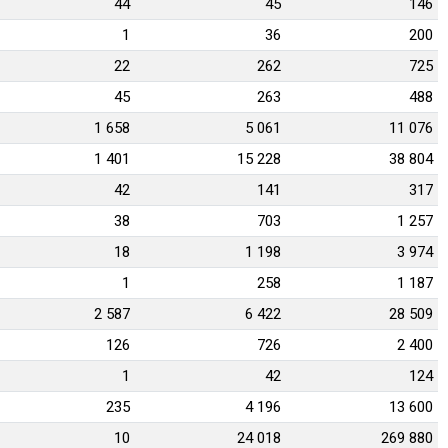
44
45
146
1
36
200
22
262
725
45
263
488
1 658
5 061
11 076
1 401
15 228
38 804
42
141
317
38
703
1 257
18
1 198
3 974
1
258
1 187
2 587
6 422
28 509
126
726
2 400
1
42
124
235
4 196
13 600
10
24 018
269 880