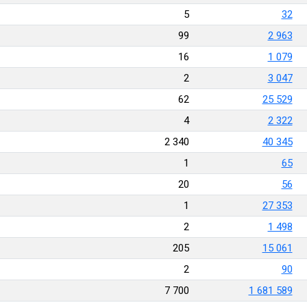
5
32
99
2 963
16
1 079
2
3 047
62
25 529
4
2 322
2 340
40 345
1
65
20
56
1
27 353
2
1 498
205
15 061
2
90
7 700
1 681 589