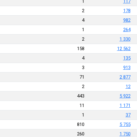
1
117
2
178
4
982
1
264
2
1 330
158
12 562
4
135
3
913
71
2 877
2
12
443
5 922
11
1 171
1
37
810
5 755
260
1 750