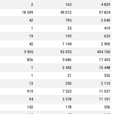
2
163
4 829
18 599
49 012
97 824
42
795
2 040
1
25
419
19
193
633
42
1 144
2 900
3 905
92 035
434 100
826
5 686
17 433
1
2 442
10 448
1
21
352
13
250
2 110
919
7 523
11 037
94
3 378
11 101
142
178
556