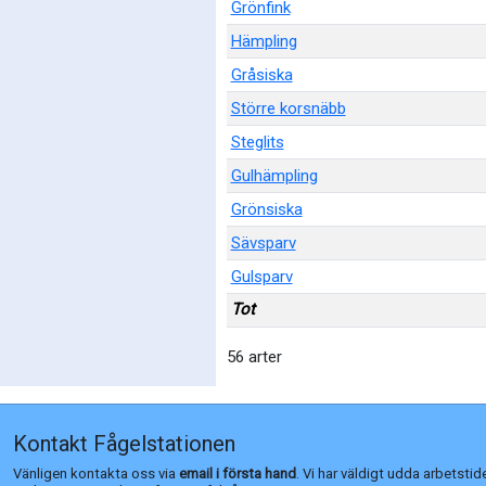
Grönfink
Hämpling
Gråsiska
Större korsnäbb
Steglits
Gulhämpling
Grönsiska
Sävsparv
Gulsparv
Tot
56 arter
Kontakt Fågelstationen
Vänligen kontakta oss via
email i första hand
. Vi har väldigt udda arbetstid