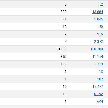
3
52
830
13 684
21
1 045
12
50
2
356
4
2 372
10 960
100 780
859
11 154
137
5 719
1
13
1
207
10
15 477
18
6 192
1
644