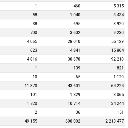
1
460
5 315
58
1 040
3 434
38
695
3 920
700
3 602
9 230
4 065
28 010
55 129
623
4 841
15 864
4 816
38 678
92 210
1
139
821
10
65
1 120
11 870
43 601
64 224
101
1 329
3 065
1 720
10 714
34 244
2
36
151
49 155
698 002
2 213 477