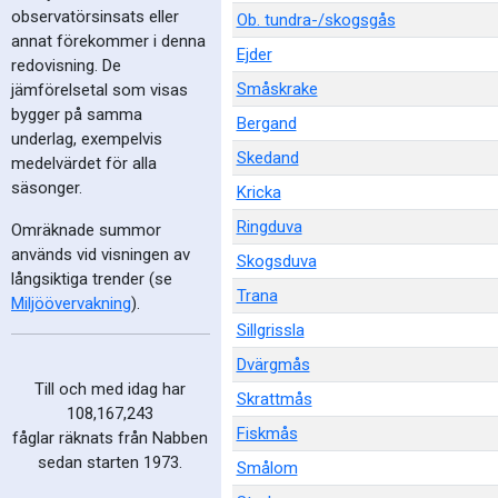
observatörsinsats eller
Ob. tundra-/skogsgås
annat förekommer i denna
Ejder
redovisning. De
Småskrake
jämförelsetal som visas
bygger på samma
Bergand
underlag, exempelvis
Skedand
medelvärdet för alla
säsonger.
Kricka
Ringduva
Omräknade summor
används vid visningen av
Skogsduva
långsiktiga trender (se
Trana
Miljöövervakning
).
Sillgrissla
Dvärgmås
Till och med idag har
Skrattmås
108,167,243
Fiskmås
fåglar räknats från Nabben
sedan starten 1973.
Smålom