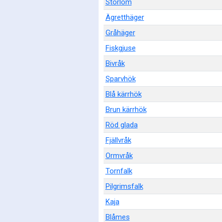
Storlom
Ägretthäger
Gråhäger
Fiskgjuse
Bivråk
Sparvhök
Blå kärrhök
Brun kärrhök
Röd glada
Fjällvråk
Ormvråk
Tornfalk
Pilgrimsfalk
Kaja
Blåmes