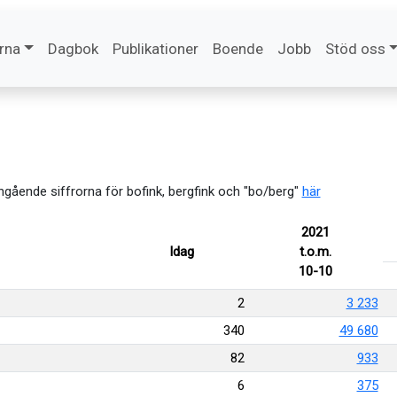
rna
Dagbok
Publikationer
Boende
Jobb
Stöd oss
angående siffrorna för bofink, bergfink och "bo/berg"
här
2021
Idag
t.o.m.
10-10
2
3 233
340
49 680
82
933
6
375