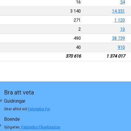
16
54
3 140
14 351
271
1 120
2
10
490
38 739
40
910
370 616
1 374 017
Bra att veta
er
Guidningar
Sker alltid vid
Falsterbo Fyr
Boende
r
Sjögatan,
Falsterbo Fågelstation