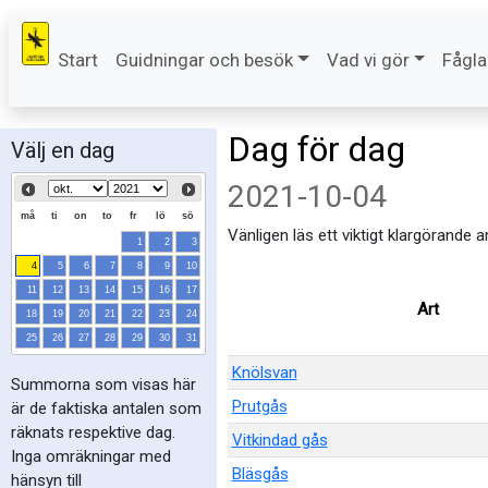
Start
Guidningar och besök
Vad vi gör
Fågla
Dag för dag
Välj en dag
2021-10-04
må
ti
on
to
fr
lö
sö
Vänligen läs ett viktigt klargörande 
1
2
3
4
5
6
7
8
9
10
11
12
13
14
15
16
17
Art
18
19
20
21
22
23
24
25
26
27
28
29
30
31
Knölsvan
Summorna som visas här
Prutgås
är de faktiska antalen som
räknats respektive dag.
Vitkindad gås
Inga omräkningar med
Bläsgås
hänsyn till