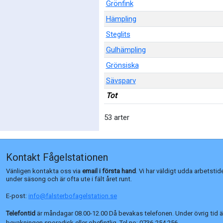
Grönfink
Hämpling
Steglits
Gulhämpling
Grönsiska
Sävsparv
Tot
53 arter
Kontakt Fågelstationen
Vänligen kontakta oss via
email i första hand
. Vi har väldigt udda arbetstid
under säsong och är ofta ute i fält året runt.
E-post:
info@falsterbofagelstation.se
Telefontid
är måndagar 08.00-12.00 Då bevakas telefonen. Under övrig tid ä
bevakningen sporadisk eller obefintlig. Tel no:
0736-254 256