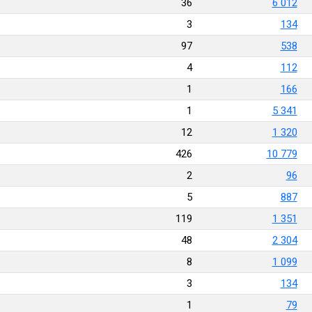
36
6 012
3
134
97
538
4
112
1
166
1
5 341
12
1 320
426
10 779
2
96
5
887
119
1 351
48
2 304
8
1 099
3
134
1
79