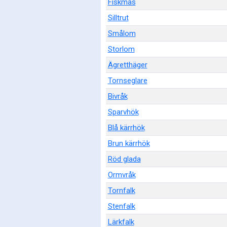
Fiskmås
Silltrut
Smålom
Storlom
Ägretthäger
Tornseglare
Bivråk
Sparvhök
Blå kärrhök
Brun kärrhök
Röd glada
Ormvråk
Tornfalk
Stenfalk
Lärkfalk