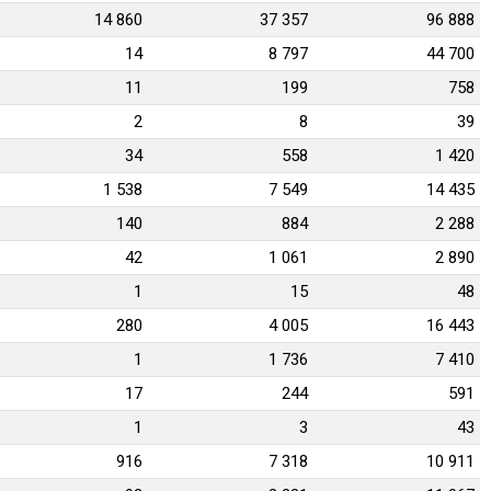
14 860
37 357
96 888
14
8 797
44 700
11
199
758
2
8
39
34
558
1 420
1 538
7 549
14 435
140
884
2 288
42
1 061
2 890
1
15
48
280
4 005
16 443
1
1 736
7 410
17
244
591
1
3
43
916
7 318
10 911