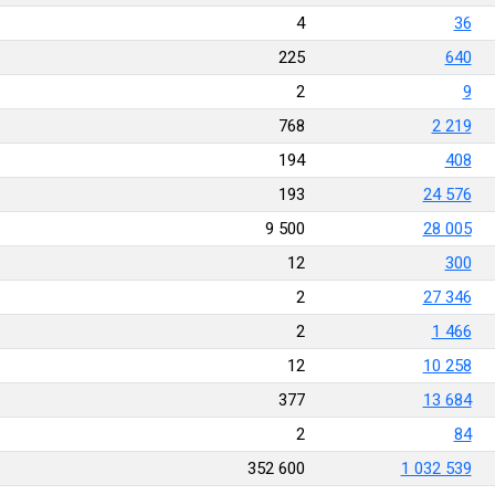
4
36
225
640
2
9
768
2 219
194
408
193
24 576
9 500
28 005
12
300
2
27 346
2
1 466
12
10 258
377
13 684
2
84
352 600
1 032 539