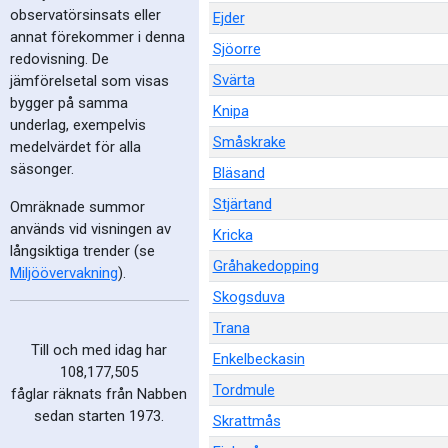
observatörsinsats eller
Ejder
annat förekommer i denna
Sjöorre
redovisning. De
Svärta
jämförelsetal som visas
bygger på samma
Knipa
underlag, exempelvis
Småskrake
medelvärdet för alla
säsonger.
Bläsand
Stjärtand
Omräknade summor
används vid visningen av
Kricka
långsiktiga trender (se
Gråhakedopping
Miljöövervakning
).
Skogsduva
Trana
Till och med idag har
Enkelbeckasin
108,177,505
Tordmule
fåglar räknats från Nabben
sedan starten 1973.
Skrattmås