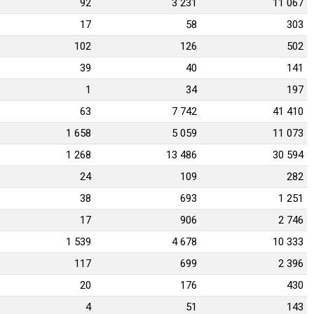
92
3 231
11 067
17
58
303
102
126
502
39
40
141
1
34
197
63
7 742
41 410
1 658
5 059
11 073
1 268
13 486
30 594
24
109
282
38
693
1 251
17
906
2 746
1 539
4 678
10 333
117
699
2 396
20
176
430
4
51
143