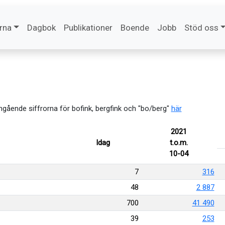
rna
Dagbok
Publikationer
Boende
Jobb
Stöd oss
angående siffrorna för bofink, bergfink och "bo/berg"
här
2021
Idag
t.o.m.
10-04
7
316
48
2 887
700
41 490
39
253