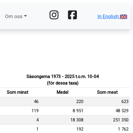
Om oss
In English
Säsongerna 1973 - 2025 t.o.m. 10-04
(för dessa taxa)
Som minst
Medel
Som mest
46
220
623
119
8 951
48 529
4
18 308
251 350
1
192
1 762