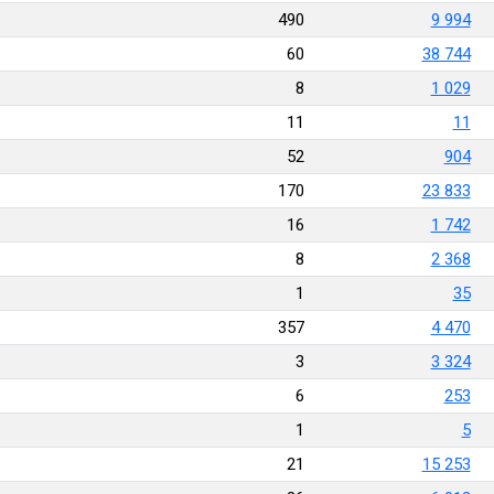
490
9 994
60
38 744
8
1 029
11
11
52
904
170
23 833
16
1 742
8
2 368
1
35
357
4 470
3
3 324
6
253
1
5
21
15 253