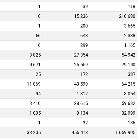
1
39
118
10
15 236
216 680
1
200
3 665
56
643
2 338
16
299
1 165
3 825
27 354
54 942
4 671
26 559
79 140
25
172
387
11 869
43 599
64 215
94
1 312
3 054
3 410
28 615
59 632
1 095
9 134
32 999
1
32
136
33 205
455 413
1 659 905