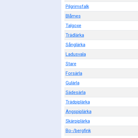
Pilgrimsfalk
Blåmes
Talgoxe
Trädlärka
Sånglärka
Ladusvala
Stare
Forsärla
Gulärla
Sädesärla
Trädpiplärka
Ängspiplärka
Skärpiplärka
Bo-/bergfink