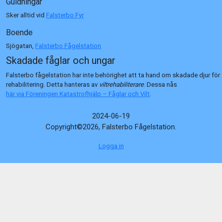
Guidningar
Sker alltid vid
Falsterbo Fyr
Boende
Sjögatan,
Falsterbo Fågelstation
Skadade fåglar och ungar
Falsterbo fågelstation har inte behörighet att ta hand om skadade djur för
rehabilitering. Detta hanteras av
viltrehabiliterare
. Dessa nås
här via Föreningen Katastrofhjälp – Fåglar och Vilt
.
2024-06-19
Copyright©2026, Falsterbo Fågelstation.
Logga in