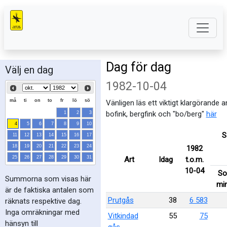
Dag för dag
Välj en dag
1982-10-04
må
ti
on
to
fr
lö
sö
Vänligen läs ett viktigt klargörande 
bofink, bergfink och "bo/berg"
här
1
2
3
4
5
6
7
8
9
10
S
11
12
13
14
15
16
17
18
19
20
21
22
23
24
1982
25
26
27
28
29
30
31
Art
Idag
t.o.m.
10-04
S
Summorna som visas här
mi
är de faktiska antalen som
Prutgås
38
6 583
räknats respektive dag.
Inga omräkningar med
Vitkindad
55
75
hänsyn till