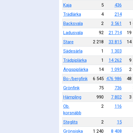
Kaja
5
436
Trädlärka
4
214
Backsvala
2
3 561
1
Ladusvala
92
21 714
19
Stare
2 218
33 815
14
Sädesärla
1
1 303
Trädpiplärka
1
14 262
9
Ängspiplärka
14
1 095
2
Bo-/bergfink
6 545
476 986
48
Grönfink
75
736
Hämpling
990
7 802
3
Ob.
2
116
korsnäbb
Steglits
2
15
Grönsiska
1 240
8 408