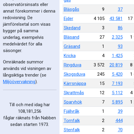
gås
observatörsinsats eller
Bläsgås
9
37
annat förekommer i denna
redovisning. De
Ejder
4 105
43 581
17
jämförelsetal som visas
Skedand
3
86
bygger på samma
Bläsand
27
2 325
1
underlag, exempelvis
medelvärdet för alla
Gräsand
1
93
säsonger.
Kricka
4
1 425
Omräknade summor
Ringduva
3 572
20 819
8
används vid visningen av
Skogsduva
245
5 420
1
långsiktiga trender (se
Miljöövervakning
).
Kärrsnäppa
15
7 193
Skrattmås
12
5 112
4
Sparvhök
7
5 895
1
Till och med idag har
Fjällvråk
1
39
108,181,256
fåglar räknats från Nabben
Tornfalk
2
444
sedan starten 1973.
Stenfalk
2
70