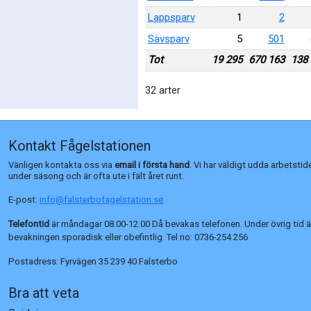
Lappsparv
1
2
Sävsparv
5
501
Tot
19 295
670 163
138
32 arter
Kontakt Fågelstationen
Vänligen kontakta oss via
email i första hand
. Vi har väldigt udda arbetstid
under säsong och är ofta ute i fält året runt.
E-post:
info@falsterbofagelstation.se
Telefontid
är måndagar 08.00-12.00 Då bevakas telefonen. Under övrig tid ä
bevakningen sporadisk eller obefintlig. Tel no:
0736-254 256
Postadress:
Fyrvägen 35 239 40 Falsterbo
Bra att veta