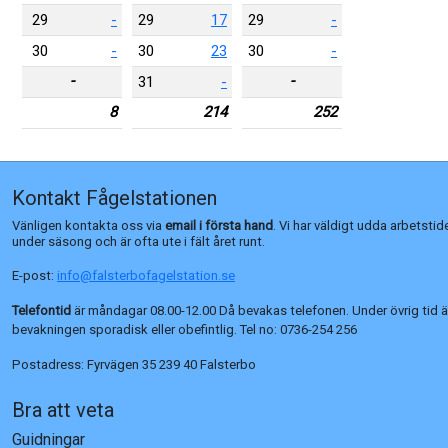
29
-
29
17
29
-
30
-
30
23
30
-
-
-
31
-
8
214
252
Kontakt Fågelstationen
Vänligen kontakta oss via
email i första hand
. Vi har väldigt udda arbetstid
under säsong och är ofta ute i fält året runt.
E-post:
info@falsterbofagelstation.se
Telefontid
är måndagar 08.00-12.00 Då bevakas telefonen. Under övrig tid ä
bevakningen sporadisk eller obefintlig. Tel no:
0736-254 256
Postadress:
Fyrvägen 35 239 40 Falsterbo
Bra att veta
Guidningar