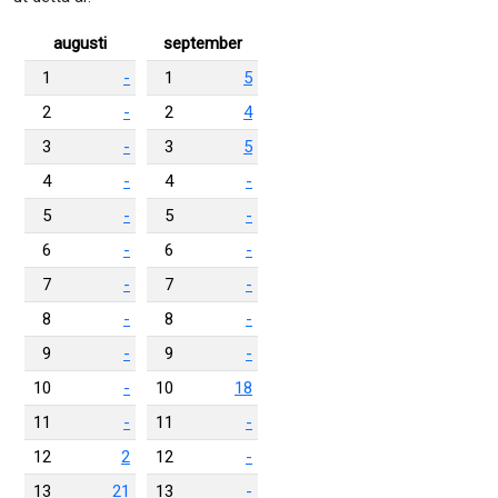
augusti
september
1
-
1
5
2
-
2
4
3
-
3
5
4
-
4
-
5
-
5
-
6
-
6
-
7
-
7
-
8
-
8
-
9
-
9
-
10
-
10
18
11
-
11
-
12
2
12
-
13
21
13
-