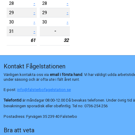
28
-
28
-
29
-
29
-
30
-
30
-
-
31
-
61
32
Kontakt Fågelstationen
Vänligen kontakta oss via
email i första hand
. Vi har väldigt udda arbetstid
under säsong och är ofta ute i fält året runt.
E-post:
info@falsterbofagelstation.se
Telefontid
är måndagar 08.00-12.00 Då bevakas telefonen. Under övrig tid ä
bevakningen sporadisk eller obefintlig. Tel no:
0736-254 256
Postadress:
Fyrvägen 35 239 40 Falsterbo
Bra att veta