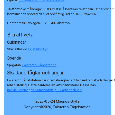
E-post:
info@falsterbofagelstation.se
Telefontid
är måndagar 08.00-12.00 Då bevakas telefonen. Under övrig ti
bevakningen sporadisk eller obefintlig. Tel no:
0736-254 256
Postadress:
Fyrvägen 35 239 40 Falsterbo
Bra att veta
Guidningar
Sker alltid vid
Falsterbo Fyr
Boende
Sjögatan,
Falsterbo Fågelstation
Skadade fåglar och ungar
Falsterbo fågelstation har inte behörighet att ta hand om skadade djur 
rehabilitering. Detta hanteras av
viltrehabiliterare
. Dessa nås
här via Föreningen Katastrofhjälp – Fåglar och Vilt
.
2026-05-24 Magnus Grylle
Copyright©2026, Falsterbo Fågelstation.