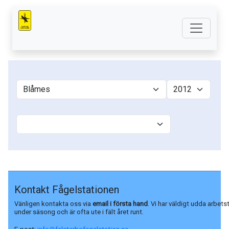
Kontakt Fågelstationen
Vänligen kontakta oss via
email i första hand
. Vi har väldigt udda arbets
under säsong och är ofta ute i fält året runt.