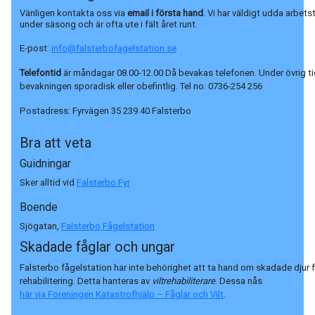
Vänligen kontakta oss via
email i första hand
. Vi har väldigt udda arbets
under säsong och är ofta ute i fält året runt.
E-post:
info@falsterbofagelstation.se
Telefontid
är måndagar 08.00-12.00 Då bevakas telefonen. Under övrig ti
bevakningen sporadisk eller obefintlig. Tel no:
0736-254 256
Postadress:
Fyrvägen 35 239 40 Falsterbo
Bra att veta
Guidningar
Sker alltid vid
Falsterbo Fyr
Boende
Sjögatan,
Falsterbo Fågelstation
Skadade fåglar och ungar
Falsterbo fågelstation har inte behörighet att ta hand om skadade djur 
rehabilitering. Detta hanteras av
viltrehabiliterare
. Dessa nås
här via Föreningen Katastrofhjälp – Fåglar och Vilt
.